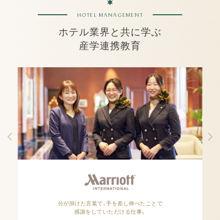
HOTEL MANAGEMENT
ホテル業界と共に学ぶ
産学連携教育
NEXT
分が掛けた言葉で、手を差し伸べたことで
根本に
感謝をしていただける仕事。