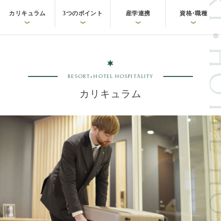
RESORT•HOTEL 
カリキュラム
3つのポイント
産学連携
資格・職種
RESORT•HOTEL HOSPITALITY
カリキュラム