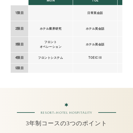
MON
TUE
1限目
日常英会話
2限目
ホテル業界研究
ホテル英会話
フロント
3限目
ホテル英会話
オペレーション
サ
4限目
フロントシステム
TOEIC III
5限目
RESORT•HOTEL HOSPITALITY
3年制コースの3つのポイント