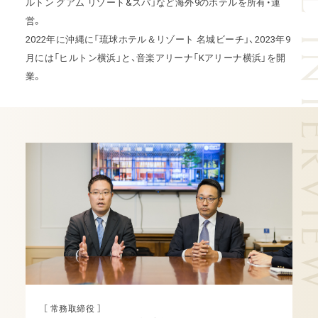
SPECIAL I
ルトン グアム リゾート&スパ」など海外9のホテルを所有・運
営。
2022年に沖縄に「琉球ホテル＆リゾート 名城ビーチ」、
2023年9
月には「ヒルトン横浜」と、音楽アリーナ「Kアリーナ横浜」を開
業。
［ 常務取締役 ］