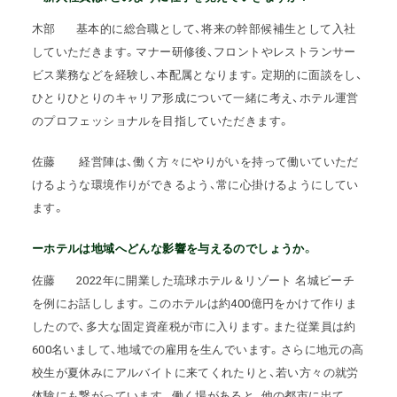
木部
基本的に総合職として、将来の幹部候補生として入社
していただきます。マナー研修後、フロントやレストランサー
ビス業務などを経験し、本配属となります。定期的に面談をし、
ひとりひとりのキャリア形成について一緒に考え、ホテル運営
のプロフェッショナルを目指していただきます。
佐藤
経営陣は、働く方々にやりがいを持って働いていただ
けるような環境作りができるよう、常に心掛けるようにしてい
ます。
ーホテルは地域へどんな影響を与えるのでしょうか。
佐藤
2022年に開業した琉球ホテル＆リゾート 名城ビーチ
を例にお話しします。このホテルは約400億円をかけて作りま
したので、多大な固定資産税が市に入ります。また従業員は約
600名いまして、地域での雇用を生んでいます。さらに地元の高
校生が夏休みにアルバイトに来てくれたりと、若い方々の就労
体験にも繋がっています。働く場があると、他の都市に出て