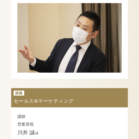
講義
セールス&マーケティング
講師
営業部長
川井 誠
様