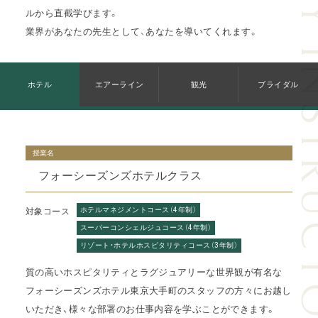
INDUSTRY IN
ルから直截学びます。
業界があなたの先生として、あなたを導いてくれます。
ホテル
エアーライン
観光
ブライダル
授業名
フォーシーズンズホテルクラス
ホテルマネジメントコース（4年制）
対象コース
スーパーコンシェルジュコース（4年制）
リゾート・ホテルホスピタリティコース（3年制）
質の高いホスピタリティとラグジュアリーな世界観が有名な
フォーシーズンズホテル東京大手町のスタッフの方々にお越し
いただき、様々な部署のお仕事内容を学ぶことができます。