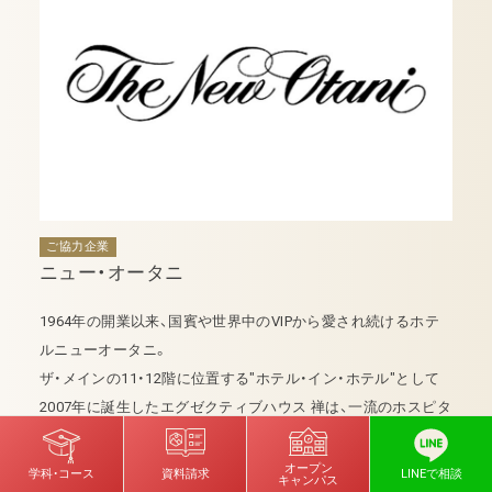
ご協力企業
ニュー・オータニ
1964年の開業以来、国賓や世界中のVIPから愛され続けるホテ
ルニューオータニ。
ザ・メインの11・12階に位置する"ホテル・イン・ホテル"として
2007年に誕生したエグゼクティブハウス 禅は、一流のホスピタ
リティを格付けする「フォーブス・トラベルガイド」2021年度格
付け評価ホテル部門において、2年連続で最高評価の5つ星を受
オープン
学科・コース
資料請求
LINEで相談
キャンパス