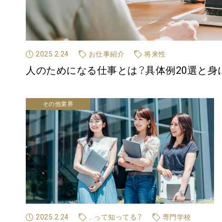
2025.2.24
お仕事紹介
将来性
人のためになる仕事とは？具体例20選と身
その他業界
2025.2.24
...って知ってる？
専門学校