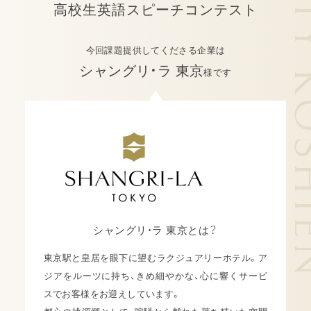
HOSPITALITY
高校生英語スピーチコンテスト
今回課題提供してくださる企業は
シャングリ・ラ 東京
様です
シャングリ・ラ 東京とは？
東京駅と皇居を眼下に望むラクジュアリーホテル。ア
ジアをルーツに持ち、きめ細やかな、心に響くサービ
スでお客様をお迎えしています。