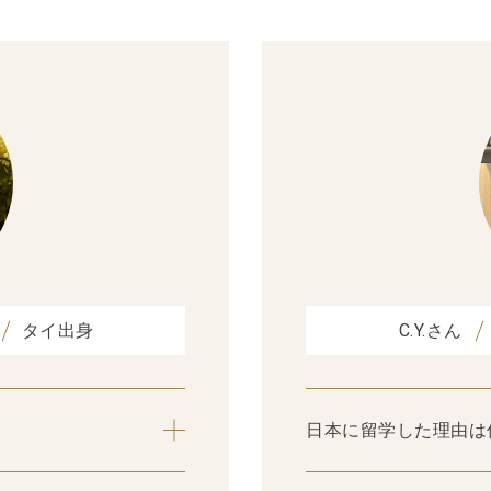
タイ出身
C.Y.さん
日本に留学した理由は