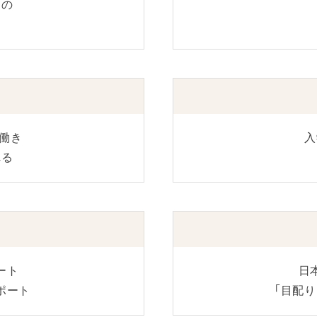
めの
働き
入
れる
ート
日
ポート
「目配り