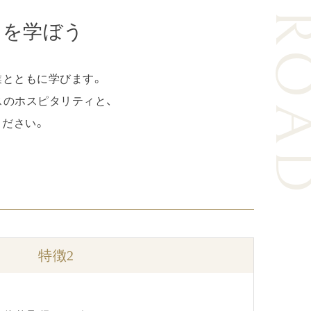
ABRO
しを学ぼう
業とともに学びます。
スのホスピタリティと、
ください。
特徴2