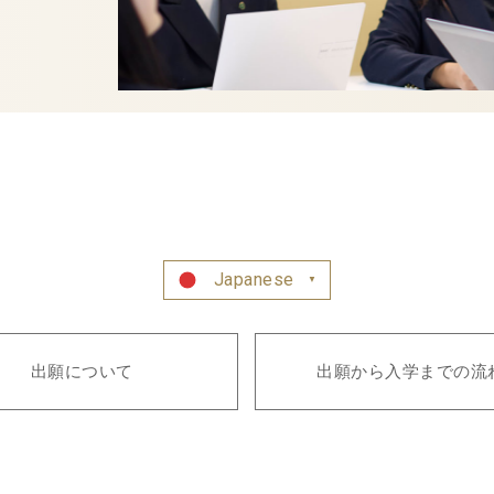
Japanese
▼
出願について
出願から入学までの流