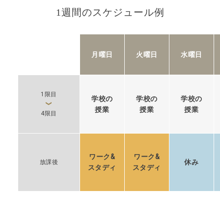
1週間のスケジュール例
月曜日
火曜日
水曜日
1限目
学校の
学校の
学校の
授業
授業
授業
4限目
ワーク&
ワーク&
休み
放課後
スタディ
スタディ