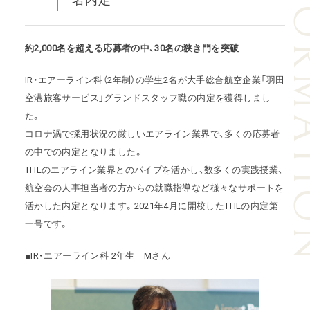
INFORM
名内定
約2,000名を超える応募者の中、30名の狭き門を突破
IR・エアーライン科（2年制）の学生2名が大手総合航空企業「羽田
空港旅客サービス」グランドスタッフ職の内定を獲得しまし
た。
コロナ渦で採用状況の厳しいエアライン業界で、多くの応募者
の中での内定となりました。
THLのエアライン業界とのパイプを活かし、数多くの実践授業、
航空会の人事担当者の方からの就職指導など様々なサポートを
活かした内定となります。2021年4月に開校したTHLの内定第
一号です。
■IR・エアーライン科 2年生 Mさん