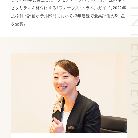
SPECIAL I
ピタリティを格付けする「フォーブス・トラベルガイド」2022年
度格付け評価ホテル部門において、3年連続で最高評価の5つ星
を受賞。