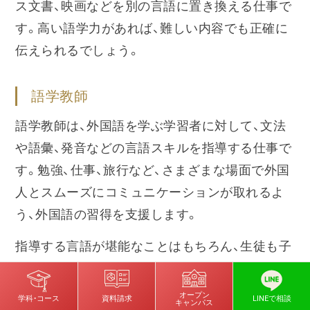
ス文書、映画などを別の言語に置き換える仕事で
す。高い語学力があれば、難しい内容でも正確に
伝えられるでしょう。
語学教師
語学教師は、外国語を学ぶ学習者に対して、文法
や語彙、発音などの言語スキルを指導する仕事で
す。勉強、仕事、旅行など、さまざまな場面で外国
人とスムーズにコミュニケーションが取れるよ
う、外国語の習得を支援します。
指導する言語が堪能なことはもちろん、生徒も子
どもから社会人までさまざまで、学習者の語学レ
ベルや学習目的もそれぞれ異なるため、それぞれ
オープン
学科・コース
資料請求
LINEで相談
キャンパス